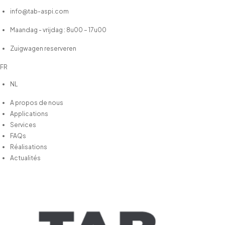
info@tab-aspi.com
Maandag - vrijdag : 8u00 – 17u00
Zuigwagen reserveren
FR
NL
A propos de nous
Applications
Services
FAQs
Réalisations
Actualités