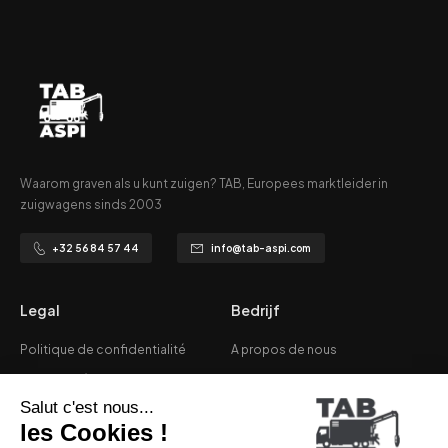
Waarom graven als u kunt zuigen? TAB, Europees marktleider in
zuigwagens sinds 2003
+32 56 84 57 44
info@tab-aspi.com
Legal
Bedrijf
Politique de confidentialité
A propos de nous
Mentions légales
Applications
Vie privée
Services
CGV
FAQ's