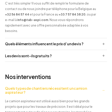
C’est très simple ! Il vous suffit de remplir le formulaire de
contact ou de nous joindre par téléphone pour la Belgique au
+32 56 84 57 44
et pour la France au
+33 7 57 84 38 20
, ou par
e-mail à
info@tab-aspi.com
. Nous vous répondrons
rapidement avec une offre personnalisée adaptée à vos
besoins.
Quels éléments influencent le prix d’un devis ?
Les devis sont-ils gratuits ?
Nos interventions
Quels types de chantiers nécessitent un camion
aspirateur ?
Le camion aspirateur est utilisé aussi bien pour les grands
projets que pour les travaux de précision. Il est idéal pour le