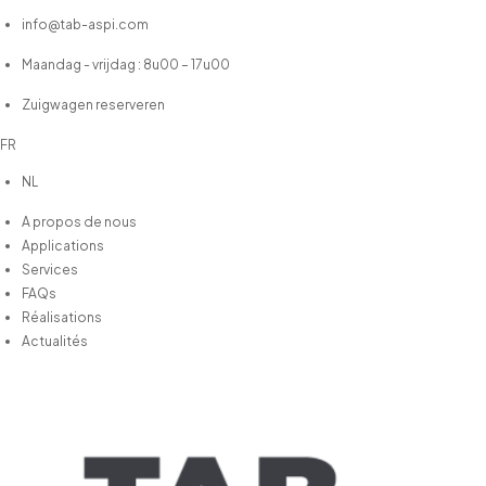
info@tab-aspi.com
Maandag - vrijdag : 8u00 – 17u00
Zuigwagen reserveren
FR
NL
A propos de nous
Applications
Services
FAQs
Réalisations
Actualités