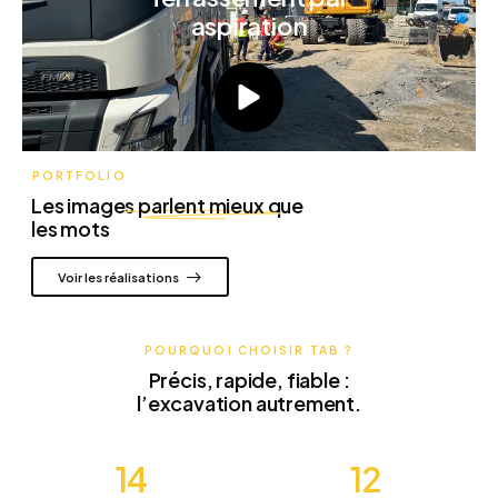
aspiration
PORTFOLIO
Les images
parlent mieux
que
les mots
Voir les réalisations
POURQUOI CHOISIR TAB ?
Précis, rapide, fiable :
l’excavation autrement.
18
15