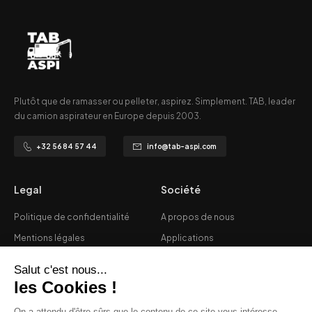
Plutôt que de ramasser ou pelleter, aspirez. Simplement. TAB, leader
du camion aspirateur en Europe depuis 2003.
+32 56 84 57 44
info@tab-aspi.com
Legal
Société
Politique de confidentialité
A propos de nous
Mentions légales
Applications
Vie privée
Services
CGV
FAQ's
Réalisations