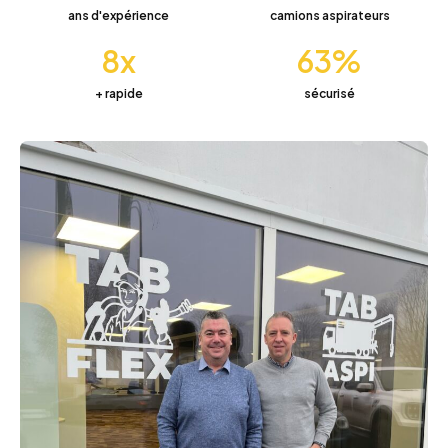
ans d'expérience
camions aspirateurs
9
x
76
%
+ rapide
sécurisé